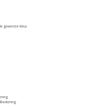
 de gewenste kleur.
ening.
dbediening.