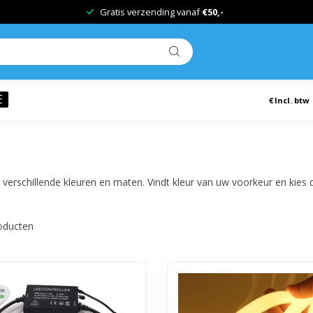
Gratis verzending vanaf
€50,-
E
€
Incl. btw
n verschillende kleuren en maten. Vindt kleur van uw voorkeur en kies
oducten