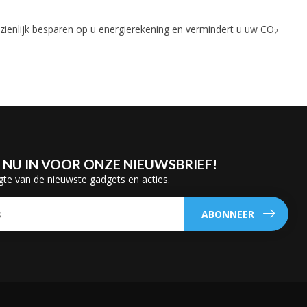
zienlijk besparen op u energierekening en vermindert u uw CO
2
E NU IN VOOR ONZE NIEUWSBRIEF!
gte van de nieuwste gadgets en acties.
ABONNEER