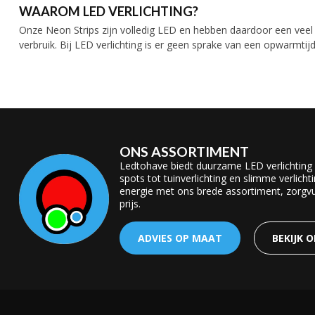
WAAROM LED VERLICHTING?
Onze Neon Strips zijn volledig LED en hebben daardoor een veel
verbruik. Bij LED verlichting is er geen sprake van een opwarmtijd e
ONS ASSORTIMENT
Ledtohave biedt duurzame LED verlichting
spots tot tuinverlichting en slimme verlicht
energie met ons brede assortiment, zorgvul
prijs.
ADVIES OP MAAT
BEKIJK 