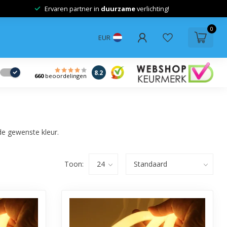
Ervaren partner in
duurzame
verlichting!
0
EUR
8.2
660
beoordelingen
 de gewenste kleur.
Toon: