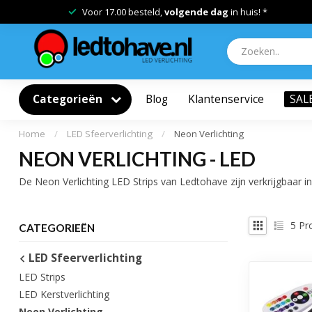
Voor 17.00 besteld,
volgende dag
in huis! *
Categorieën
Blog
Klantenservice
SAL
Home
/
LED Sfeerverlichting
/
Neon Verlichting
NEON VERLICHTING - LED
De Neon Verlichting LED Strips van Ledtohave zijn verkrijgbaar i
5
Pr
CATEGORIEËN
LED Sfeerverlichting
LED Strips
LED Kerstverlichting
Neon Verlichting