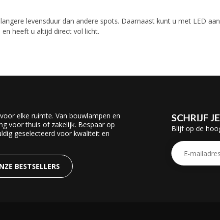
 langere levensduur dan andere spots. Daarnaast kunt u met LED aan
n heeft u altijd direct vol licht.
 voor elke ruimte. Van bouwlampen en
SCHRIJF J
ing voor thuis of zakelijk. Bespaar op
Blijf op de hoo
dig geselecteerd voor kwaliteit en
ONZE BESTSELLERS