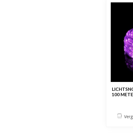
LICHTSN
100 METE
Verg