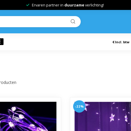
Ervaren partner in
duurzame
verlichting!
E
€
Incl. btw
roducten
-22%