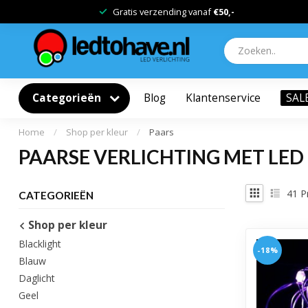
Gratis verzending vanaf
€50,-
Categorieën
Blog
Klantenservice
SAL
Home
/
Shop per kleur
/
Paars
PAARSE VERLICHTING MET LED
41
P
CATEGORIEËN
Shop per kleur
Blacklight
-18%
Blauw
Daglicht
Geel