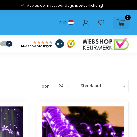
Advies op maat voor de
juiste
verlichting!
0
EUR
8.2
660
beoordelingen
Toon: