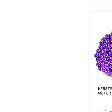
KERSTB
METER 
Verg