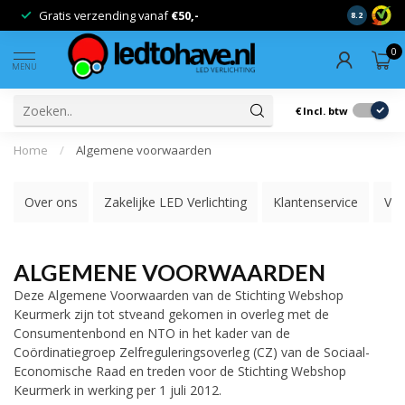
Gratis verzending vanaf
€50,-
Ervaren pa
8.2
0
MENU
€
Incl. btw
Home
/
Algemene voorwaarden
Over ons
Zakelijke LED Verlichting
Klantenservice
Ver
ALGEMENE VOORWAARDEN
Deze Algemene Voorwaarden van de Stichting Webshop
Keurmerk zijn tot stveand gekomen in overleg met de
Consumentenbond en NTO in het kader van de
Coördinatiegroep Zelfreguleringsoverleg (CZ) van de Sociaal-
Economische Raad en treden voor de Stichting Webshop
Keurmerk in werking per 1 juli 2012.