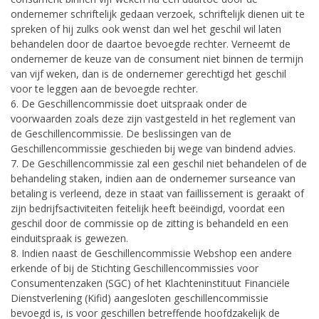
ondernemer schriftelijk gedaan verzoek, schriftelijk dienen uit te
spreken of hij zulks ook wenst dan wel het geschil wil laten
behandelen door de daartoe bevoegde rechter. Verneemt de
ondernemer de keuze van de consument niet binnen de termijn
van vijf weken, dan is de ondernemer gerechtigd het geschil
voor te leggen aan de bevoegde rechter.
6. De Geschillencommissie doet uitspraak onder de
voorwaarden zoals deze zijn vastgesteld in het reglement van
de Geschillencommissie. De beslissingen van de
Geschillencommissie geschieden bij wege van bindend advies.
7. De Geschillencommissie zal een geschil niet behandelen of de
behandeling staken, indien aan de ondernemer surseance van
betaling is verleend, deze in staat van faillissement is geraakt of
zijn bedrijfsactiviteiten feitelijk heeft beëindigd, voordat een
geschil door de commissie op de zitting is behandeld en een
einduitspraak is gewezen.
8. Indien naast de Geschillencommissie Webshop een andere
erkende of bij de Stichting Geschillencommissies voor
Consumentenzaken (SGC) of het Klachteninstituut Financiële
Dienstverlening (Kifid) aangesloten geschillencommissie
bevoegd is, is voor geschillen betreffende hoofdzakelijk de