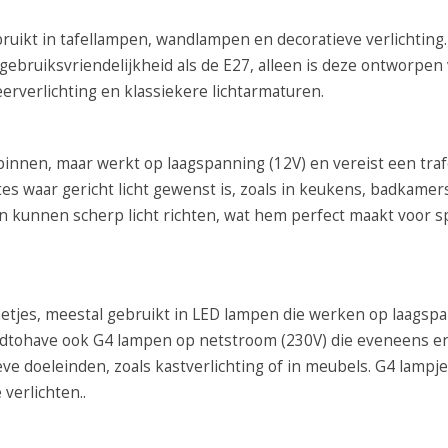
bruikt in tafellampen, wandlampen en decoratieve verlichting
gebruiksvriendelijkheid als de E27, alleen is deze ontworpen
feerverlichting en klassiekere lichtarmaturen.
pinnen, maar werkt op laagspanning (12V) en vereist een tra
s waar gericht licht gewenst is, zoals in keukens, badkamer
 kunnen scherp licht richten, wat hem perfect maakt voor s
nnetjes, meestal gebruikt in LED lampen die werken op laagsp
Ledtohave ook G4 lampen op netstroom (230V) die eveneens e
ve doeleinden, zoals kastverlichting of in meubels. G4 lampjes
verlichten..