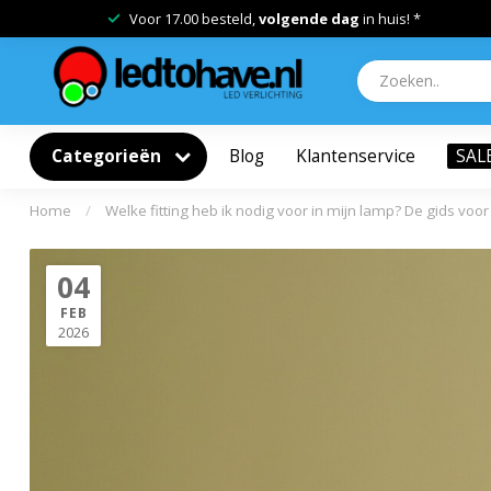
Gratis verzending vanaf
€50,-
Categorieën
Blog
Klantenservice
SAL
Home
/
Welke fitting heb ik nodig voor in mijn lamp? De gids voo
04
FEB
2026