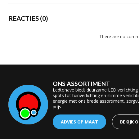
REACTIES (0)
There are no comme
ONS ASSORTIMENT
Ledtohave biedt duurzame LED verlichting
spots tot tuinverlichting en slimme verlicht
energie met ons brede assortiment, zorgvul
prijs.
ADVIES OP MAAT
BEKIJK 