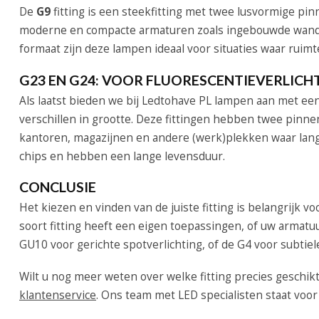
De
G9
fitting is een steekfitting met twee lusvormige p
moderne en compacte armaturen zoals ingebouwde wandl
formaat zijn deze lampen ideaal voor situaties waar ruimte
G23 EN G24: VOOR FLUORESCENTIEVERLICH
Als laatst bieden we bij Ledtohave PL lampen aan met ee
verschillen in grootte. Deze fittingen hebben twee pinn
kantoren, magazijnen en andere (werk)plekken waar langd
chips en hebben een lange levensduur.
CONCLUSIE
Het kiezen en vinden van de juiste fitting is belangrijk voo
soort fitting heeft een eigen toepassingen, of uw armatu
GU10 voor gerichte spotverlichting, of de G4 voor subtiel
Wilt u nog meer weten over welke fitting precies geschik
klantenservice
. Ons team met LED specialisten staat voor 