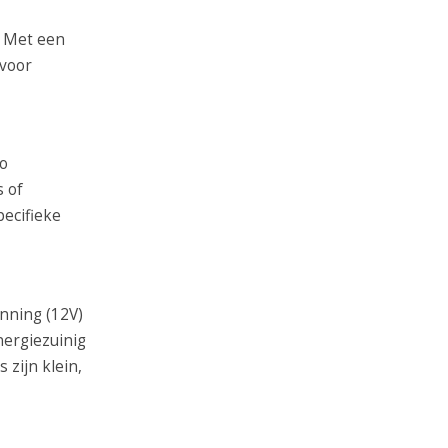
. Met een
 voor
fo
s of
pecifieke
anning (12V)
nergiezuinig
 zijn klein,