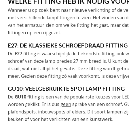
WELKE FITTING HEB IK NODIG VOOR
Wanneer u op zoek bent naar nieuwe verlichting of de ve
met verschillende lampfittingen te zien. Het vinden van de
van het armatuur zien om welke fitting het gaat, maar dat
fittingen op een rij gezet.
E27: DE KLASSIEKE SCHROEFDRAAD FITTING
De
E27
fitting is waarschijnlijk de bekendste fitting, ook w
schroef van deze lamp precies 27 mm breed is. U kunt de f
draait, wat niet altijd het geval is. Deze fitting wordt ge
meer. Gezien deze fitting zó vaak voorkomt, is deze vrijwel
GU10: VEELGEBRUIKTE SPOTLAMP FITTING
De
GU10
fitting is een van de populairste keuzes voor LED 
worden geklikt. Er is dus
geen
sprake van een schroef. G
plafondspots, inbouwspots of elders. Dit soort lampen zij
keuken of voor het verlichten van een kunstwerk.