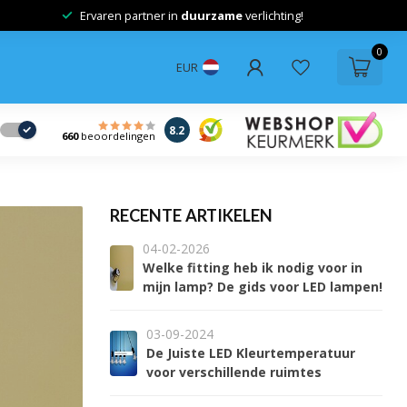
Advies op maat voor de
juiste
verlichting!
0
EUR
8.2
660
beoordelingen
RECENTE ARTIKELEN
04-02-2026
Welke fitting heb ik nodig voor in
mijn lamp? De gids voor LED lampen!
03-09-2024
De Juiste LED Kleurtemperatuur
voor verschillende ruimtes