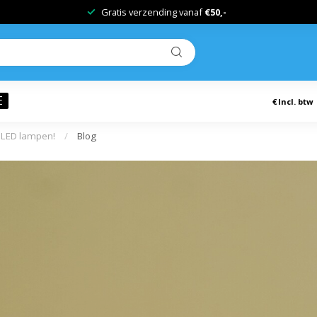
Ervaren partner in
duurzame
verlichting!
E
€
Incl. btw
r LED lampen!
/
Blog