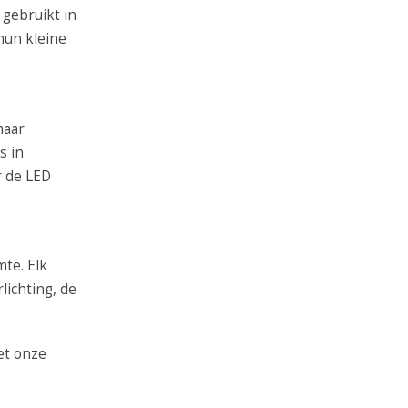
 gebruikt in
hun kleine
maar
s in
r de LED
mte. Elk
lichting, de
et onze