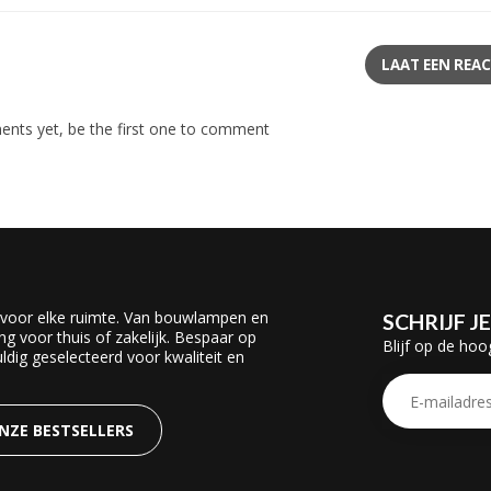
LAAT EEN REAC
nts yet, be the first one to comment
 voor elke ruimte. Van bouwlampen en
SCHRIJF J
ing voor thuis of zakelijk. Bespaar op
Blijf op de hoo
dig geselecteerd voor kwaliteit en
ONZE BESTSELLERS