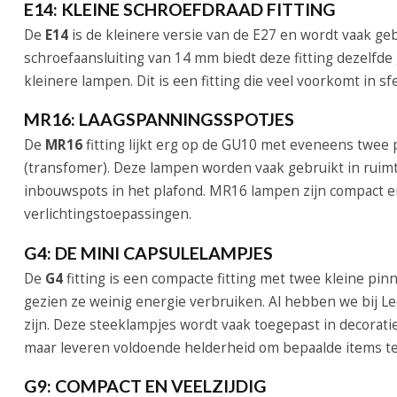
E14: KLEINE SCHROEFDRAAD FITTING
De
E14
is de kleinere versie van de E27 en wordt vaak ge
schroefaansluiting van 14 mm biedt deze fitting dezelfde 
kleinere lampen. Dit is een fitting die veel voorkomt in s
MR16: LAAGSPANNINGSSPOTJES
De
MR16
fitting lijkt erg op de GU10 met eveneens twee 
(transfomer). Deze lampen worden vaak gebruikt in ruimte
inbouwspots in het plafond. MR16 lampen zijn compact en
verlichtingstoepassingen.
G4: DE MINI CAPSULELAMPJES
De
G4
fitting is een compacte fitting met twee kleine pi
gezien ze weinig energie verbruiken. Al hebben we bij 
zijn. Deze steeklampjes wordt vaak toegepast in decoratie
maar leveren voldoende helderheid om bepaalde items te 
G9: COMPACT EN VEELZIJDIG