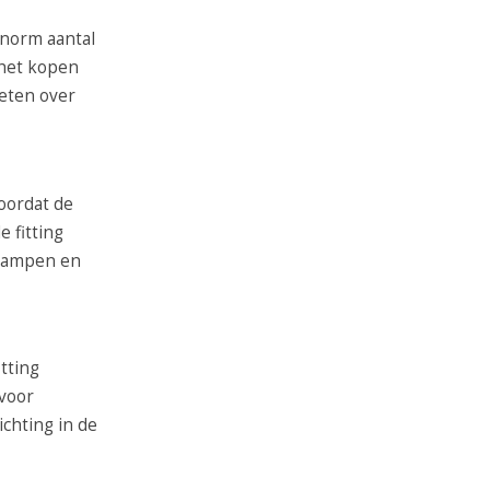
enorm aantal
j het kopen
weten over
oordat de
 fitting
e lampen en
itting
voor
ichting in de