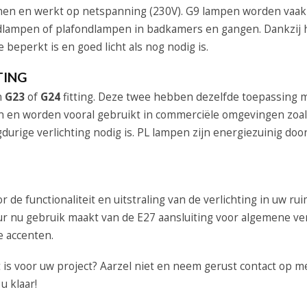
innen en werkt op netspanning (230V). G9 lampen worden vaak
ampen of plafondlampen in badkamers en gangen. Dankzij 
 beperkt is en goed licht als nog nodig is.
TING
n
G23
of
G24
fitting. Deze twee hebben dezelfde toepassing 
en en worden vooral gebruikt in commerciële omgevingen zoal
urige verlichting nodig is. PL lampen zijn energiezuinig doo
r de functionaliteit en uitstraling van de verlichting in uw rui
ur nu gebruik maakt van de E27 aansluiting voor algemene ver
e accenten.
t is voor uw project? Aarzel niet en neem gerust contact op m
u klaar!