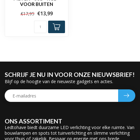
VOOR BUITEN
€13,99
€17,95
SCHRIJF JE NU IN VOOR ONZE NIEUWSBRIEF!
Blijf op de hoogte van de nieuwste gadgets en acties.
ONS ASSORTIMENT
Ledtohave biedt duurzame LED verlichting voor elke ruimte. Van
bouwlampen en spots tot tuinverlichting en slimme verlichting
voor thuis of zakelijk. Bespaar op energie met ons brede