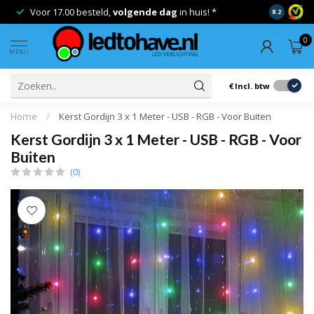
Voor 17.00 besteld,
volgende dag
in huis! *
Gratis ver
8.2
0
MENU
€
Incl. btw
Home
/
Kerst Gordijn 3 x 1 Meter - USB - RGB - Voor Buiten
Kerst Gordijn 3 x 1 Meter - USB - RGB - Voor
Buiten
(0)