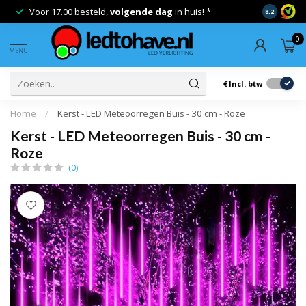
Voor 17.00 besteld,
volgende dag
in huis! *
Gratis ver
8.2
0
MENU
€
Incl. btw
Home
/
Kerst - LED Meteoorregen Buis - 30 cm - Roze
Kerst - LED Meteoorregen Buis - 30 cm -
Roze
(0)