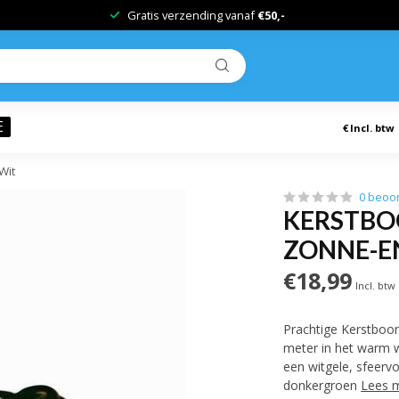
Gratis verzending vanaf
€50,-
E
€
Incl. btw
Wit
0 beoo
KERSTBOO
ZONNE-E
€18,99
Incl. btw
Prachtige Kerstboom
meter in het warm w
een witgele, sfeervo
donkergroen
Lees 