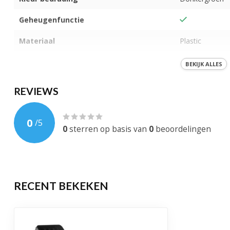
Geheugenfunctie
Materiaal
Plastic
Aantal standen
8
BEKIJK ALLES
Aantal LEDS
100
REVIEWS
Koppelbaar
0
/
5
IP-Waarde
IP-65
0
sterren op basis van
0
beoordelingen
Gewicht
219 Gram
EAN-code
878525287698
RECENT BEKEKEN
Levensduur
30.000 brandu
Garantie
1 jaar