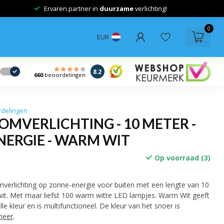
Ervaren partner in
duurzame
verlichting!
0
EUR
8.2
660
beoordelingen
rdelingen
MVERLICHTING - 10 METER -
NERGIE - WARM WIT
Op voorraad (3)
verlichting op zonne-energie voor buiten met een lengte van 10
it. Met maar liefst 100 warm witte LED lampjes. Warm Wit geeft
lle kleur en is multifunctioneel. De kleur van het snoer is
meer
.