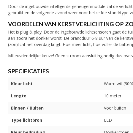
Door de ingebouwde intelligente geheugenmodule zal de verlichti
gebruikt en de volgende avond weer voor hetzelfde stand/type ver
VOORDELEN VAN KERSTVERLICHTING OP Z
Het is plug & play! Door de ingebouwde lichtsensoren gaat de tui
aan zodra het donker wordt. De brandduur 6-8 uur van de kerstver
(zon)licht het overdag krijgt. Hoe meer licht, hoe voller de batte
Milieuvriendelijke keuze! Geen stroom aansluiting nodig dus overa
SPECIFICATIES
Kleur licht
Warm wit (300
Lengte
10 meter
Binnen / Buiten
Voor buiten
Type lichtbron
LED
Kleur bedrading
Donkergroen