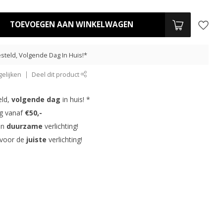
TOEVOEGEN AAN WINKELWAGEN
steld, Volgende Dag In Huis!*
elijken
Deel dit product
eld,
volgende dag
in huis! *
ng vanaf
€50,-
in
duurzame
verlichting!
 voor de
juiste
verlichting!