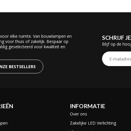
 voor elke ruimte. Van bouwlampen en
SCHRIJF J
ing voor thuis of zakelijk. Bespaar op
Blijf op de hoo
dig geselecteerd voor kwaliteit en
ONZE BESTSELLERS
IEËN
INFORMATIE
Over ons
mpen
Zakelijke LED Verlichting