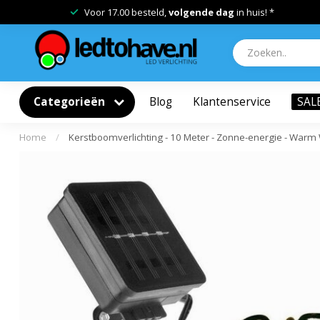
Voor 17.00 besteld,
volgende dag
in huis! *
Categorieën
Blog
Klantenservice
SAL
Home
/
Kerstboomverlichting - 10 Meter - Zonne-energie - Warm 