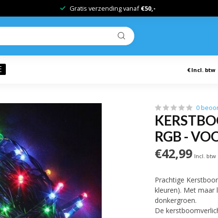
Gratis verzending vanaf
€50,-
E
€
Incl. btw
0 beoo
KERSTBOO
RGB - VO
€42,99
Incl. btw
Prachtige Kerstboom
kleuren). Met maar 
donkergroen.
De kerstboomverlich