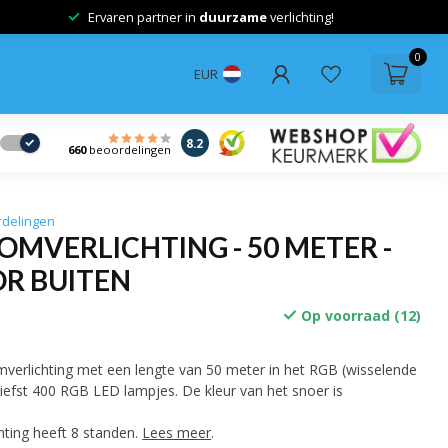
Ervaren partner in
duurzame
verlichting!
0
EUR
8.2
660
beoordelingen
rdelingen
MVERLICHTING - 50 METER -
OR BUITEN
Op voorraad (12)
verlichting met een lengte van 50 meter in het RGB (wisselende
liefst 400 RGB LED lampjes. De kleur van het snoer is
ting heeft 8 standen.
Lees meer
.