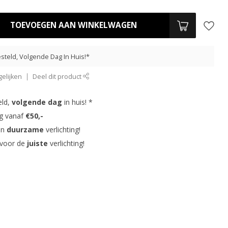
TOEVOEGEN AAN WINKELWAGEN
steld, Volgende Dag In Huis!*
elijken
Deel dit product
eld,
volgende dag
in huis! *
ng vanaf
€50,-
in
duurzame
verlichting!
 voor de
juiste
verlichting!