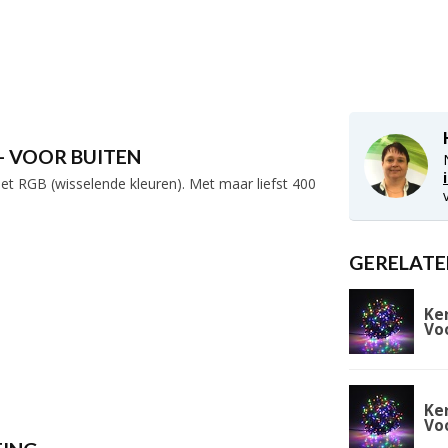
- VOOR BUITEN
et RGB (wisselende kleuren). Met maar liefst 400
GERELATE
Ke
Vo
Ke
Vo