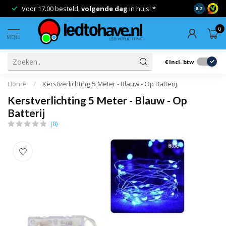
Voor 17.00 besteld,
volgende dag
in huis! *
Gratis ver
8.2
0
MENU
€
Incl. btw
Home
/
Kerstverlichting 5 Meter - Blauw - Op Batterij
Kerstverlichting 5 Meter - Blauw - Op
Batterij
(0)