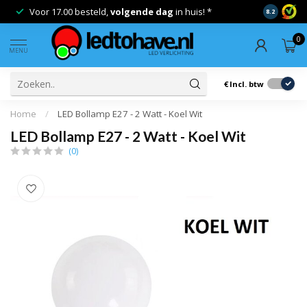
Voor 17.00 besteld,
volgende dag
in huis! *
Gratis ver
8.2
0
MENU
€
Incl. btw
Home
/
LED Bollamp E27 - 2 Watt - Koel Wit
LED Bollamp E27 - 2 Watt - Koel Wit
(0)