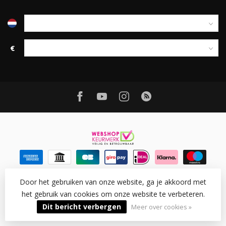
€
Door het gebruiken van onze website, ga je akkoord met
het gebruik van cookies om onze website te verbeteren.
© Copyright 2026 Ledtohave
- Powered by
Lightspeed
-
Lightspeed design
by
Dyvelopment
Dit bericht verbergen
Meer over cookies »