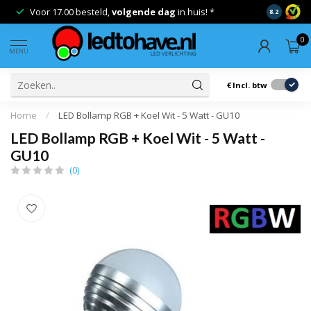
Voor 17.00 besteld,
volgende dag
in huis! *
Gratis ver
8.2
0
MENU
€
Incl. btw
Home
/
LED Bollamp RGB + Koel Wit - 5 Watt - GU10
LED Bollamp RGB + Koel Wit - 5 Watt -
GU10
(0)