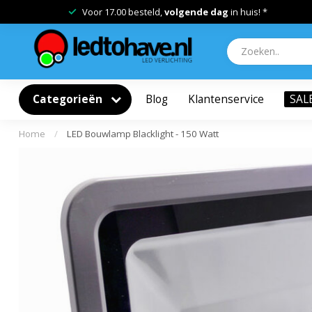
Voor 17.00 besteld,
volgende dag
in huis! *
Categorieën
Blog
Klantenservice
SAL
Home
/
LED Bouwlamp Blacklight - 150 Watt