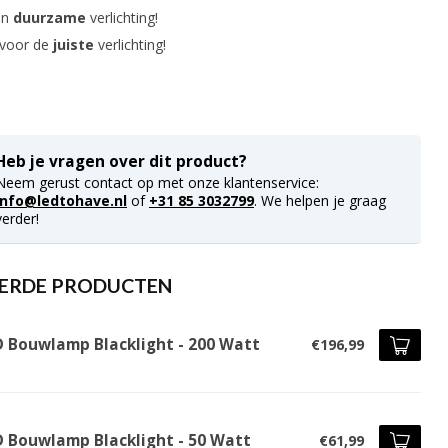
in
duurzame
verlichting!
 voor de
juiste
verlichting!
Heb je vragen over dit product?
Neem gerust contact op met onze klantenservice:
info@ledtohave.nl
of
+31 85 3032799
. We helpen je graag
verder!
ERDE PRODUCTEN
D Bouwlamp Blacklight - 200 Watt
€196,99
D Bouwlamp Blacklight - 50 Watt
€61,99