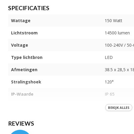
SPECIFICATIES
Wattage
150 Watt
Lichtstroom
14500 lumen
Voltage
100-240V / 50
Type lichtbron
LED
Afmetingen
38.5 x 28,5 x 
Stralingshoek
120°
IP-Waarde
IP 65
Kleur licht
Blacklight (36
BEKIJK ALLES
Behuizing
Aluminium
REVIEWS
Bewegingssensor