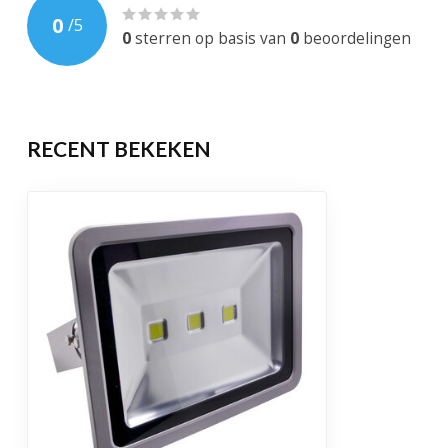
0
/
5
Dimbaar
0
sterren op basis van
0
beoordelingen
EAN-code
744595727028
Levensduur
50.000 brandu
RECENT BEKEKEN
Garantie
2 jaar
Certificering
CE, RoHS