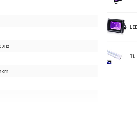
LE
-60Hz
TL 
18 cm
5nm)