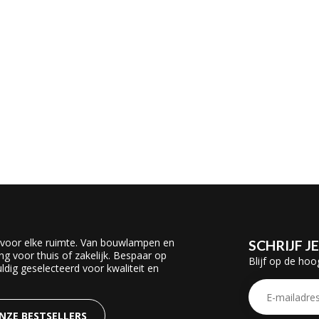
 voor elke ruimte. Van bouwlampen en
SCHRIJF J
ing voor thuis of zakelijk. Bespaar op
Blijf op de hoo
dig geselecteerd voor kwaliteit en
ONZE BESTSELLERS