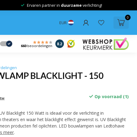
Ervaren partner in
duurzame
verlichting!
0
EUR
8.2
660
beoordelingen
rdelingen
LAMP BLACKLIGHT - 150
Op voorraad (1)
btw
Blacklight 150 Watt is ideaal voor de verlichting in
 theaters en waar het blacklight effect gewenst is. UV Blacklight
t neon producten fel oplichten. LED bouwlampen van Ledtohave
s meer
.