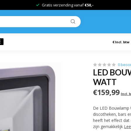
Gratis verzending vanaf
€50,-
E
€
Incl. btw
0 beoo
LED BOUW
WATT
€159,99
Incl. 
De LED Bouwlamp UV 
discotheken, bars en
heeft het effect da
zijn gemakkelijk
Lee