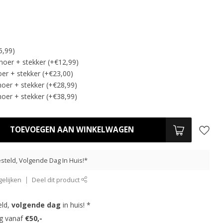
5,99)
noer + stekker (+€12,99)
er + stekker (+€23,00)
oer + stekker (+€28,99)
oer + stekker (+€38,99)
TOEVOEGEN AAN WINKELWAGEN
steld, Volgende Dag In Huis!*
elijken
Deel dit product
eld,
volgende dag
in huis! *
ng vanaf
€50,-