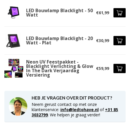
LED Bouwlamp Blacklight - 50
€61,99
Watt
LED Bouwlamp Blacklight - 20
€30,99
Watt - Plat
Neon UV Feestpakket -
Blacklight Verlichting & Glow
€59,99
In The Dark Verjaardag
Versiering
HEB JE VRAGEN OVER DIT PRODUCT?
Neem gerust contact op met onze
klantenservice:
info@ledtohave.nl
of
+31 85
3032799
. We helpen je graag verder!