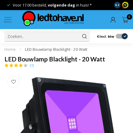
Voor 17.00 besteld,
volgende dag
in huis! *
Gratis ver
8.2
0
MENU
€
Incl. btw
Home
/
LED Bouwlamp Blacklight - 20 Watt
LED Bouwlamp Blacklight - 20 Watt
(1)