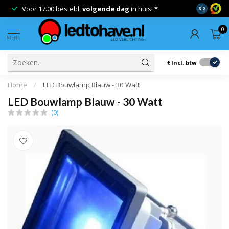
Voor 17.00 besteld,
volgende dag
in huis! *
Gratis ver
8.2
0
MENU
€
Incl. btw
Home
/
LED Bouwlamp Blauw - 30 Watt
LED Bouwlamp Blauw - 30 Watt
(0)