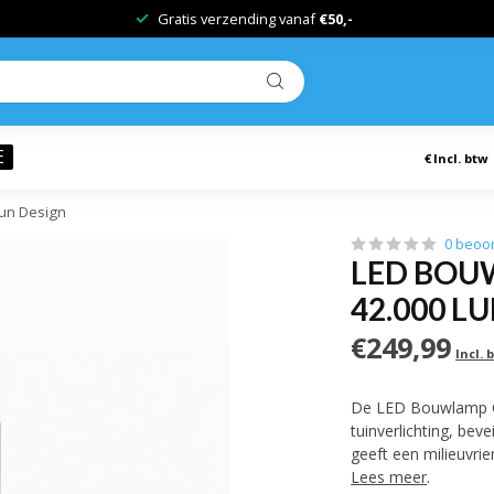
Gratis verzending vanaf
€50,-
E
€
Incl. btw
Dun Design
0 beoo
LED BOUW
42.000 L
€249,99
Incl. 
De LED Bouwlamp Gro
tuinverlichting, beve
geeft een milieuvrie
Lees meer
.