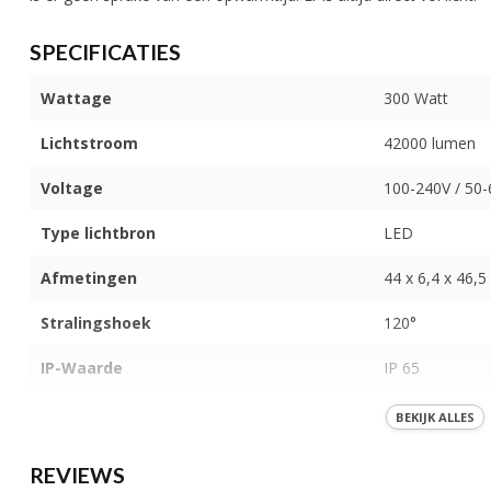
SPECIFICATIES
Wattage
300 Watt
Lichtstroom
42000 lumen
Voltage
100-240V / 50
Type lichtbron
LED
Afmetingen
44 x 6,4 x 46,5
Stralingshoek
120°
IP-Waarde
IP 65
Kleur licht
Blauw
BEKIJK ALLES
Behuizing
Aluminium
REVIEWS