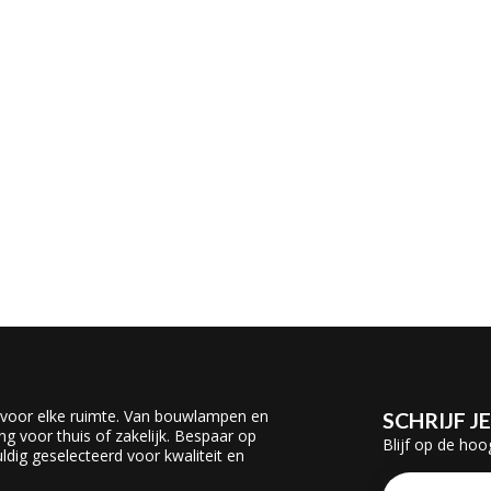
 voor elke ruimte. Van bouwlampen en
SCHRIJF J
ing voor thuis of zakelijk. Bespaar op
Blijf op de hoo
dig geselecteerd voor kwaliteit en