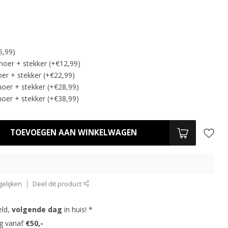
5,99)
noer + stekker (+€12,99)
er + stekker (+€22,99)
oer + stekker (+€28,99)
oer + stekker (+€38,99)
TOEVOEGEN AAN WINKELWAGEN
elijken
Deel dit product
eld,
volgende dag
in huis! *
ng vanaf
€50,-