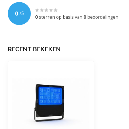
Bewegingssensor
0
/
5
Dimbaar
0
sterren op basis van
0
beoordelingen
EAN-code
878525288399
Levensduur
50.000 brandu
RECENT BEKEKEN
Garantie
2 jaar
Certificering
CE, RoHS