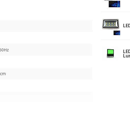
LE
-60Hz
LE
Lu
 cm