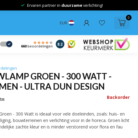
Ervaren partner in
duurzame
verlichting!
0
EUR
8.2
660
beoordelingen
rdelingen
LAMP GROEN - 300 WATT -
UMEN - ULTRA DUN DESIGN
Backorder
btw
en - 300 Watt is ideaal voor vele doeleinden, zoals: huis- en
iliging, bouwterreinen en verlichting voor in de horeca. Groen licht
ndelijke zachte kleur en is minder verstorend voor flora en fau