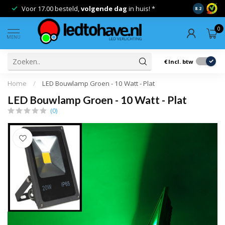
Voor 17.00 besteld,
volgende dag
in huis! *
Gratis ver
8.2
0
MENU
€
Incl. btw
Home
/
LED Bouwlamp Groen - 10 Watt - Plat
LED Bouwlamp Groen - 10 Watt - Plat
(0)