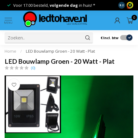
Voor 17.00 besteld,
volgende dag
in huis! *
Gratis ver
8.2
0
MENU
€
Incl. btw
Home
/
LED Bouwlamp Groen - 20 Watt - Plat
LED Bouwlamp Groen - 20 Watt - Plat
(0)