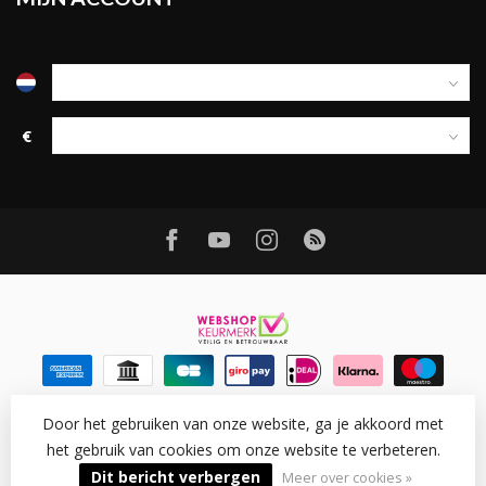
€
Door het gebruiken van onze website, ga je akkoord met
het gebruik van cookies om onze website te verbeteren.
© Copyright 2026 Ledtohave
- Powered by
Lightspeed
-
Lightspeed design
by
Dyvelopment
Dit bericht verbergen
Meer over cookies »