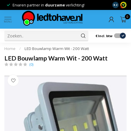
Advies op maat voor de
juiste
verlichting!
8.2
0
MENU
€
Incl. btw
Home
/
LED Bouwlamp Warm Wit - 200 Watt
LED Bouwlamp Warm Wit - 200 Watt
(0)