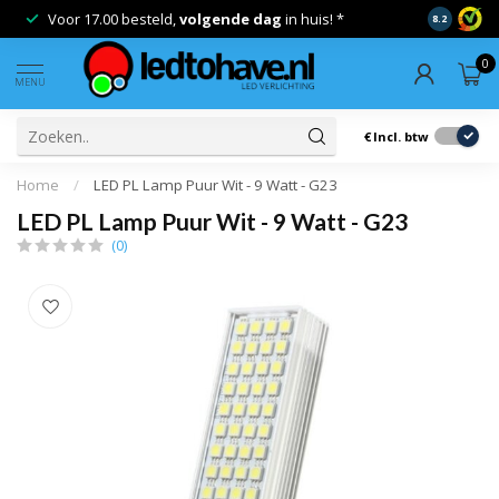
Voor 17.00 besteld,
volgende dag
in huis! *
Gratis ver
8.2
0
MENU
€
Incl. btw
Home
/
LED PL Lamp Puur Wit - 9 Watt - G23
LED PL Lamp Puur Wit - 9 Watt - G23
(0)