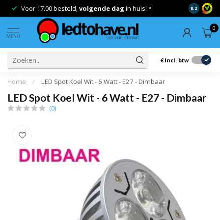
Voor 17.00 besteld,
volgende dag
in huis! *
Gratis ver
8.2
0
MENU
€
Incl. btw
Home
/
LED Spot Koel Wit - 6 Watt - E27 - Dimbaar
LED Spot Koel Wit - 6 Watt - E27 - Dimbaar
(0)