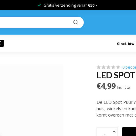
Gratis verzending vanaf
€50,-
E
€
Incl. btw
0 beoo
LED SPOT
€4,99
Incl. btw
De LED Spot Puur Wit
huis, winkels en kan
komt overeen met d