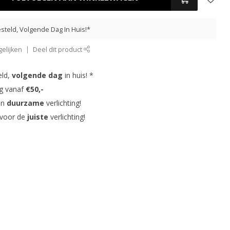
steld, Volgende Dag In Huis!*
elijken
Deel dit product
eld,
volgende dag
in huis! *
ng vanaf
€50,-
in
duurzame
verlichting!
 voor de
juiste
verlichting!