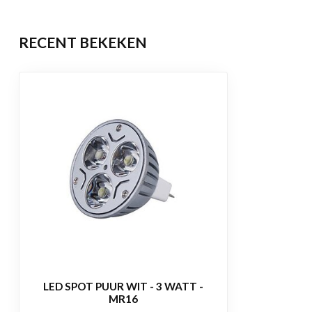
Levensduur
50.000 brandu
RECENT BEKEKEN
Garantie
2 jaar
Certificering
CE, RoHS
LED SPOT PUUR WIT - 3 WATT -
MR16