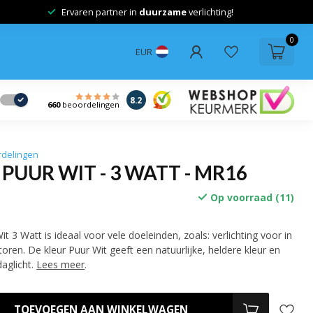
Ervaren partner in
duurzame
verlichting!
0
EUR
8.2
660
beoordelingen
rdelingen
 PUUR WIT - 3 WATT - MR16
Op voorraad (11)
 3 Watt is ideaal voor vele doeleinden, zoals: verlichting voor in
toren. De kleur Puur Wit geeft een natuurlijke, heldere kleur en
aglicht.
Lees meer
.
TOEVOEGEN AAN WINKELWAGEN