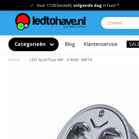
Voor 17.00 besteld,
volgende dag
in huis! *
Categorieën
Blog
Klantenservice
SAL
Home
/
LED Spot Puur Wit - 3 Watt - MR16