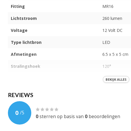
Fitting
MR16
Lichtstroom
260 lumen
Voltage
12 Volt DC
Type lichtbron
LED
Afmetingen
6.5 x 5 x 5 cm
Stralingshoek
120°
IP-Waarde
IP 40
BEKIJK ALLES
Kleur licht
Puur wit (4000
REVIEWS
Behuizing
Aluminium
0
/
5
Dimbaar
0
sterren op basis van
0
beoordelingen
EAN-code
744595718618