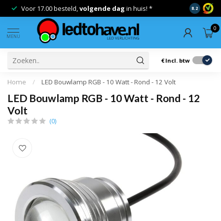
Voor 17.00 besteld,
volgende dag
in huis! *
Gratis ver
8.2
0
MENU
€
Incl. btw
Home
/
LED Bouwlamp RGB - 10 Watt - Rond - 12 Volt
LED Bouwlamp RGB - 10 Watt - Rond - 12
Volt
(0)