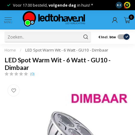
Voor 17.00 besteld,
volgende dag
in huis! *
Gratis ver
8.2
0
MENU
€
Incl. btw
Home
/
LED Spot Warm Wit - 6 Watt - GU10 - Dimbaar
LED Spot Warm Wit - 6 Watt - GU10 -
Dimbaar
(0)