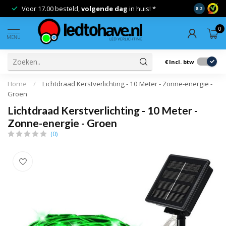
Voor 17.00 besteld,
volgende dag
in huis! *
Gratis ver
8.2
0
MENU
€
Incl. btw
Home
/
Lichtdraad Kerstverlichting - 10 Meter - Zonne-energie -
Groen
Lichtdraad Kerstverlichting - 10 Meter -
Zonne-energie - Groen
(0)