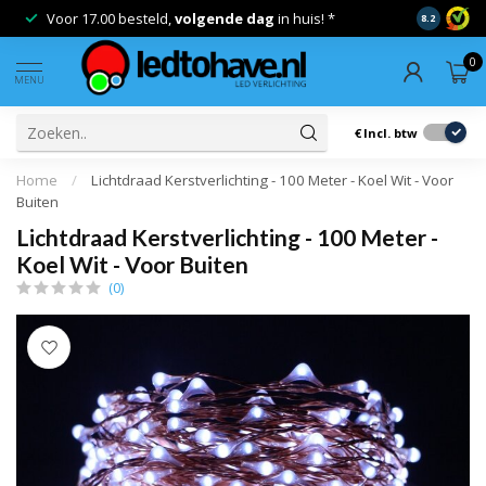
Voor 17.00 besteld,
volgende dag
in huis! *
Gratis ver
8.2
0
MENU
€
Incl. btw
Home
/
Lichtdraad Kerstverlichting - 100 Meter - Koel Wit - Voor
Buiten
Lichtdraad Kerstverlichting - 100 Meter -
Koel Wit - Voor Buiten
(0)