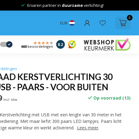
Ervaren partner in
duurzame
verlichting!
0
EUR
8.2
660
beoordelingen
rdelingen
AAD KERSTVERLICHTING 30
USB - PAARS - VOOR BUITEN
9
Op voorraad (13)
Incl. btw
 Kerstverlichting met USB met een lengte van 30 meter in het
ediening. Met maar liefst 300 paars LED lampjes. Paars licht
htige warme kleur en werkt activerend.
Lees meer
.