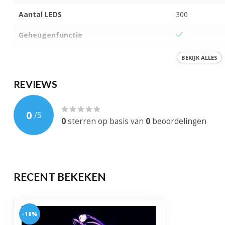
Aantal LEDS
300
Geheugenfunctie
Koppelbaar
BEKIJK ALLES
Materiaal
Plastic en ijzer
REVIEWS
Aansluiting
USB
0
/
5
IP-Waarde
IP-65
0
sterren op basis van
0
beoordelingen
Gewicht
300 gram
EAN-code
878525287821
RECENT BEKEKEN
Levensduur
30.000 brandu
Garantie
1 jaar
-18%
Certificering
CE, RoHS