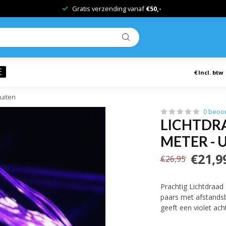
Gratis verzending vanaf
€50,-
E
€
Incl. btw
Buiten
0 beoo
LICHTDR
METER - 
€21,9
€26,95
Prachtig Lichtdraad
paars met afstandsb
geeft een violet ac