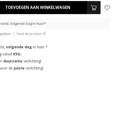
TOEVOEGEN AAN WINKELWAGEN
steld, Volgende Dag In Huis!*
elijken
Deel dit product
eld,
volgende dag
in huis! *
ng vanaf
€50,-
in
duurzame
verlichting!
 voor de
juiste
verlichting!