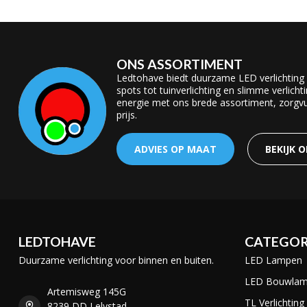
ONS ASSORTIMENT
Ledtohave biedt duurzame LED verlichting
spots tot tuinverlichting en slimme verlicht
energie met ons brede assortiment, zorgvul
prijs.
ADVIES OP MAAT
BEKIJK 
LEDTOHAVE
CATEGOR
Duurzame verlichting voor binnen en buiten.
LED Lampen
LED Bouwla
Artemisweg 145G
TL Verlichting
8239 DD Lelystad