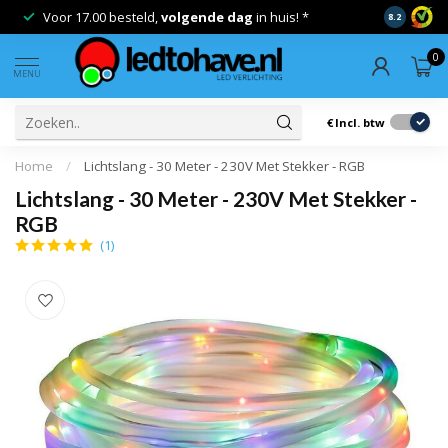
Voor 17.00 besteld,
volgende dag
in huis! *
Gratis ver
8.2
0
MENU
€
Incl. btw
Home
/
Lichtslang - 30 Meter - 230V Met Stekker - RGB
Lichtslang - 30 Meter - 230V Met Stekker -
RGB
(1)