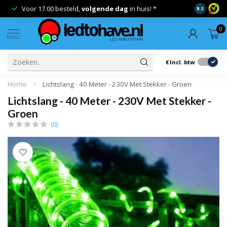
Voor 17.00 besteld,
volgende dag
in huis! *
Gratis ver
8.2
0
MENU
€
Incl. btw
Home
/
Lichtslang - 40 Meter - 230V Met Stekker - Groen
Lichtslang - 40 Meter - 230V Met Stekker -
Groen
(0)