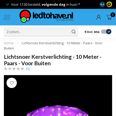
Voor 17.00 besteld,
volgende dag
in huis! *
Gratis ver
8.2
0
MENU
€
Incl. btw
Home
/
Lichtsnoer Kerstverlichting - 10 Meter - Paars - Voor
Buiten
Lichtsnoer Kerstverlichting - 10 Meter -
Paars - Voor Buiten
(0)