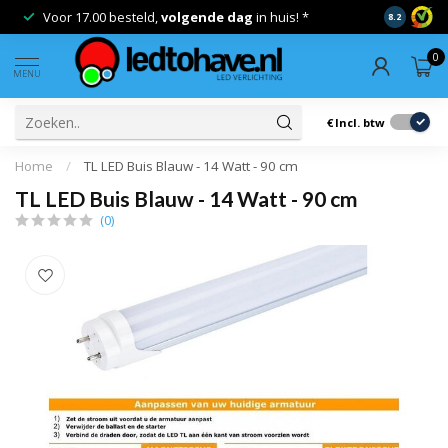
Voor 17.00 besteld,
volgende dag
in huis! *
Gratis ver
8.2
0
MENU
€
Incl. btw
Home
/
TL LED Buis Blauw - 14 Watt - 90 cm
TL LED Buis Blauw - 14 Watt - 90 cm
(0)