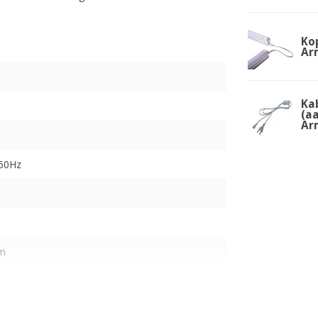
Ko
Ar
Ka
(a
Ar
-60Hz
cm