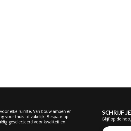
 voor elke ruimte. Van bouwlampen en
SCHRIJF J
ing voor thuis of zakelijk. Bespaar op
Blijf op de hoo
dig geselecteerd voor kwaliteit en