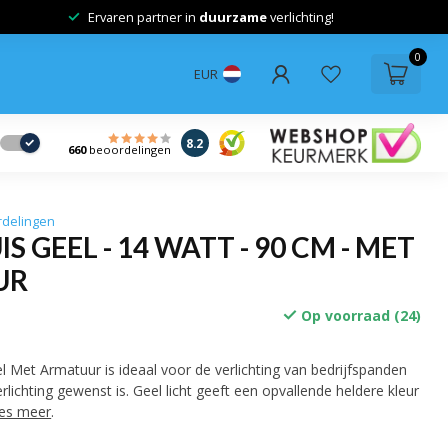
Ervaren partner in
duurzame
verlichting!
0
EUR
8.2
660
beoordelingen
rdelingen
IS GEEL - 14 WATT - 90 CM - MET
UR
Op voorraad (24)
 Met Armatuur is ideaal voor de verlichting van bedrijfspanden
lichting gewenst is. Geel licht geeft een opvallende heldere kleur
es meer
.