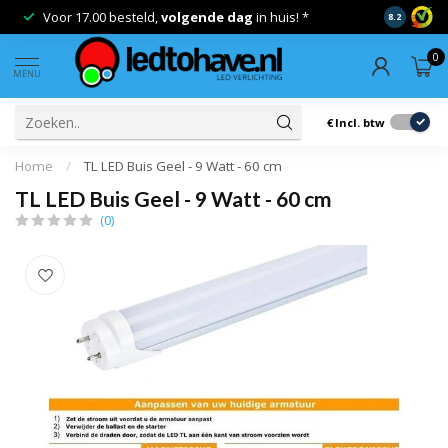
Voor 17.00 besteld,
volgende dag
in huis! *
Gratis ver
8.2
0
MENU
€
Incl. btw
Home
/
TL LED Buis Geel - 9 Watt - 60 cm
TL LED Buis Geel - 9 Watt - 60 cm
(0)