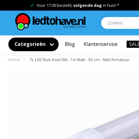
Voor 17.00 besteld,
volgende dag
in huis! *
Categorieën
Blog
Klantenservice
SAL
Home
/
TL LED Buis Koel Wit - 14 Watt - 90 cm - Met Armatuur