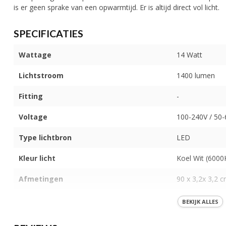
is er geen sprake van een opwarmtijd. Er is altijd direct vol licht.
SPECIFICATIES
Wattage
14 Watt
Lichtstroom
1400 lumen
Fitting
-
Voltage
100-240V / 50
Type lichtbron
LED
Kleur licht
Koel Wit (6000
Afmetingen
90 x 3,2x 3,2 
Stralingshoek
165°
BEKIJK ALLES
IP-Waarde
IP 40