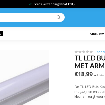
Gratis verzending vanaf
€50,-
E
€
Incl. btw
0 beoo
TL LED BU
MET AR
€18,99
Incl. btw
De TL LED Buis Koel
magazijnen en bedrij
kleur en zorgt voor