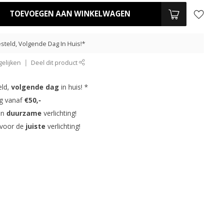
TOEVOEGEN AAN WINKELWAGEN
steld, Volgende Dag In Huis!*
elijken
Deel dit product
eld,
volgende dag
in huis! *
ng vanaf
€50,-
in
duurzame
verlichting!
 voor de
juiste
verlichting!