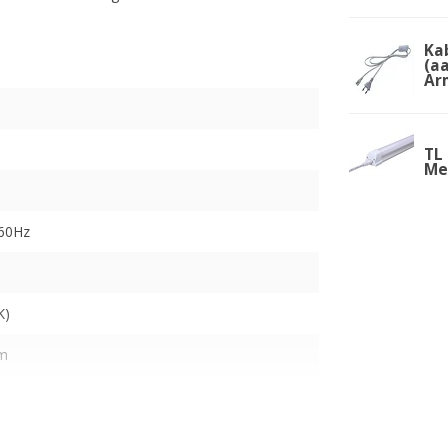
Ka
(a
Ar
TL 
Me
-60Hz
K)
cm