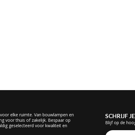
 voor elke ruimte. Van bouwlampen en
SCHRIJF J
ing voor thuis of zakelijk. Bespaar op
Blijf op de hoo
dig geselecteerd voor kwaliteit en