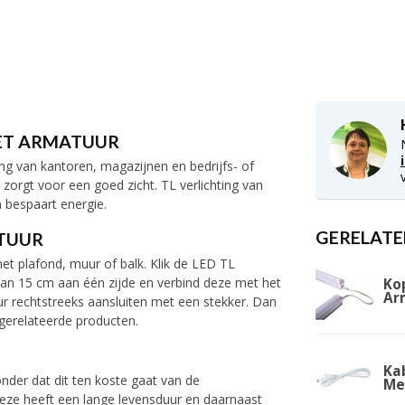
 MET ARMATUUR
ng van kantoren, magazijnen en bedrijfs- of
n zorgt voor een goed zicht. TL verlichting van
n bespaart energie.
GERELATE
ATUUR
het plafond, muur of balk. Klik de LED TL
e van 15 cm aan één zijde en verbind deze met het
Ko
Ar
ur rechtstreeks aansluiten met een stekker. Dan
gerelateerde producten.
Kab
nder dat dit ten koste gaat van de
Me
Deze heeft een lange levensduur en daarnaast