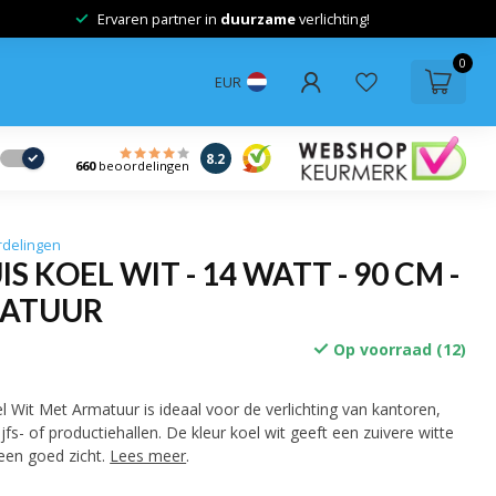
Ervaren partner in
duurzame
verlichting!
0
EUR
8.2
660
beoordelingen
rdelingen
IS KOEL WIT - 14 WATT - 90 CM -
MATUUR
Op voorraad (12)
 Wit Met Armatuur is ideaal voor de verlichting van kantoren,
fs- of productiehallen. De kleur koel wit geeft een zuivere witte
 een goed zicht.
Lees meer
.