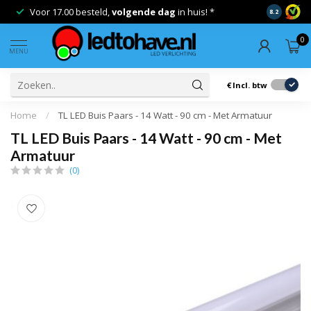
Voor 17.00 besteld,
volgende dag
in huis! *
Gratis ver
8.2
0
MENU
€
Incl. btw
Home
/
TL LED Buis Paars - 14 Watt - 90 cm - Met Armatuur
TL LED Buis Paars - 14 Watt - 90 cm - Met
Armatuur
(0)