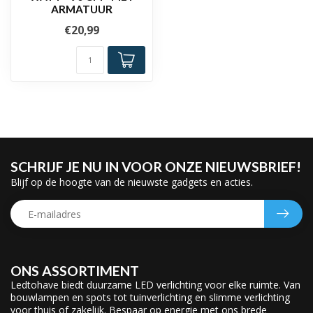
ARMATUUR
€20,99
SCHRIJF JE NU IN VOOR ONZE NIEUWSBRIEF!
Blijf op de hoogte van de nieuwste gadgets en acties.
ONS ASSORTIMENT
Ledtohave biedt duurzame LED verlichting voor elke ruimte. Van
bouwlampen en spots tot tuinverlichting en slimme verlichting
voor thuis of zakelijk. Bespaar op energie met ons brede