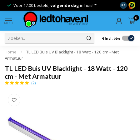
Voor 17.00 besteld,
volgende dag
in huis! *
Gratis ver
8.2
0
MENU
€
Incl. btw
Home
/
TL LED Buis UV Blacklight - 18 Watt - 120 cm - Met
Armatuur
TL LED Buis UV Blacklight - 18 Watt - 120
cm - Met Armatuur
(2)