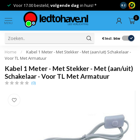
Voor 17.00 besteld,
volgende dag
in huis! *
Gratis ver
8.2
0
MENU
€
Incl. btw
Home
/
Kabel 1 Meter - Met Stekker - Met (aan/uit) Schakelaar -
Voor TL Met Armatuur
Kabel 1 Meter - Met Stekker - Met (aan/uit)
Schakelaar - Voor TL Met Armatuur
(0)