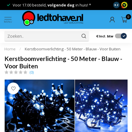
Voor 17.00 besteld,
volgende dag
in huis! *
Gratis ver
8.2
0
MENU
€
Incl. btw
Home
/
Kerstboomverlichting - 50 Meter - Blauw - Voor Buiten
Kerstboomverlichting - 50 Meter - Blauw -
Voor Buiten
(0)