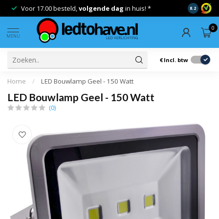
Voor 17.00 besteld,
volgende dag
in huis! *
Gratis ver
8.2
0
MENU
€
Incl. btw
Home
/
LED Bouwlamp Geel - 150 Watt
LED Bouwlamp Geel - 150 Watt
(0)