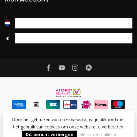
€
Door het gebruiken van onze website, ga je akkoord met
het gebruik van cookies om onze website te verbeteren.
© Copyright 2026 Ledtohave
- Powered by
Lightspeed
-
Lightspeed design
by
Dyvelopment
Dit bericht verbergen
Meer over cookies »