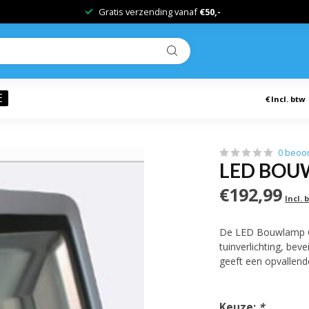
Gratis verzending vanaf
€50,-
E
€
Incl. btw
0 beoo
LED BOUW
€192,99
Incl. 
De LED Bouwlamp Gee
tuinverlichting, beve
geeft een opvallend
Keuze:
*