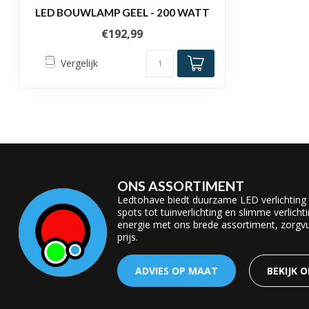
LED BOUWLAMP GEEL - 200 WATT
€192,99
Vergelijk
ONS ASSORTIMENT
Ledtohave biedt duurzame LED verlichting
spots tot tuinverlichting en slimme verlicht
energie met ons brede assortiment, zorgvul
prijs.
ADVIES OP MAAT
BEKIJK 