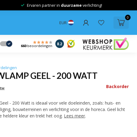
Ervaren partner in
duurzame
verlichting!
0
EUR
8.2
660
beoordelingen
rdelingen
LAMP GEEL - 200 WATT
Backorder
btw
l - 200 Watt is ideaal voor vele doeleinden, zoals: huis- en
iliging, bouwterreinen en verlichting voor in de horeca. Geel licht
e heldere kleur en trekt het oog.
Lees meer
.