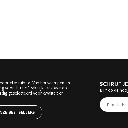
 voor elke ruimte. Van bouwlampen en
SCHRIJF J
ing voor thuis of zakelijk. Bespaar op
Blijf op de hoo
dig geselecteerd voor kwaliteit en
ONZE BESTSELLERS