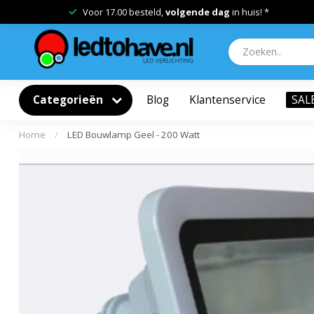
Voor 17.00 besteld,
volgende dag
in huis! *
Categorieën
Blog
Klantenservice
SAL
Home
/
LED Bouwlamp Geel - 200 Watt