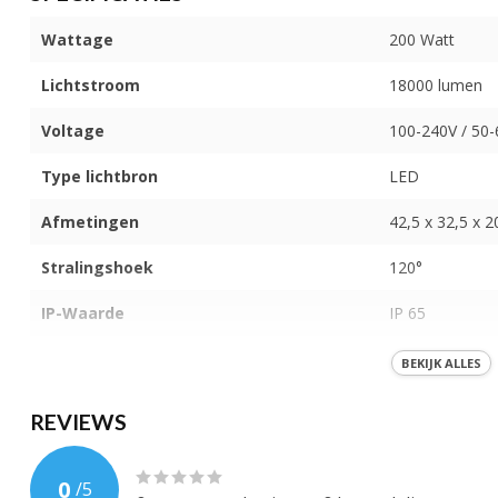
Wattage
200 Watt
Lichtstroom
18000 lumen
Voltage
100-240V / 50
Type lichtbron
LED
Afmetingen
42,5 x 32,5 x 
Stralingshoek
120°
IP-Waarde
IP 65
Kleur licht
Geel (590nm)
BEKIJK ALLES
Behuizing
Aluminium
REVIEWS
Bewegingssensor
0
/
5
Dimbaar