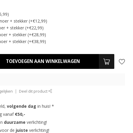
5,99)
noer + stekker (+€12,99)
er + stekker (+€22,99)
oer + stekker (+€28,99)
oer + stekker (+€38,99)
TOEVOEGEN AAN WINKELWAGEN
elijken
Deel dit product
eld,
volgende dag
in huis! *
ng vanaf
€50,-
in
duurzame
verlichting!
 voor de
juiste
verlichting!