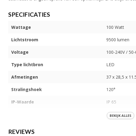
SPECIFICATIES
Wattage
100 Watt
Lichtstroom
9500 lumen
Voltage
100-240V / 50
Type lichtbron
LED
Afmetingen
37 x 28,5 x 11
Stralingshoek
120°
IP-Waarde
IP 65
Kleur licht
Koel wit (6000
BEKIJK ALLES
Behuizing
Aluminium
REVIEWS