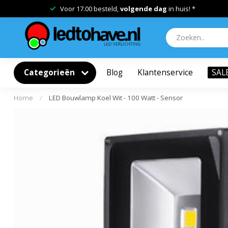
Voor 17.00 besteld,
volgende dag
in huis! *
Categorieën
Blog
Klantenservice
SAL
Home
/
LED Bouwlamp Koel Wit - 100 Watt - Sensor