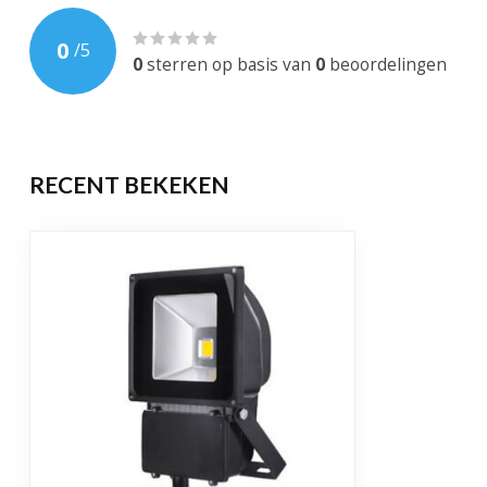
Bewegingssensor
0
/
5
Dimbaar
0
sterren op basis van
0
beoordelingen
EAN-code
744595719816
Levensduur
50.000 brandu
RECENT BEKEKEN
Garantie
2 jaar
Certificering
CE, RoHS