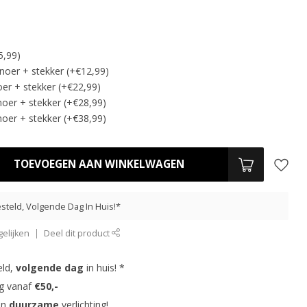
5,99)
noer + stekker (+€12,99)
er + stekker (+€22,99)
oer + stekker (+€28,99)
oer + stekker (+€38,99)
TOEVOEGEN AAN WINKELWAGEN
steld, Volgende Dag In Huis!*
elijken
Deel dit product
eld,
volgende dag
in huis! *
ng vanaf
€50,-
in
duurzame
verlichting!