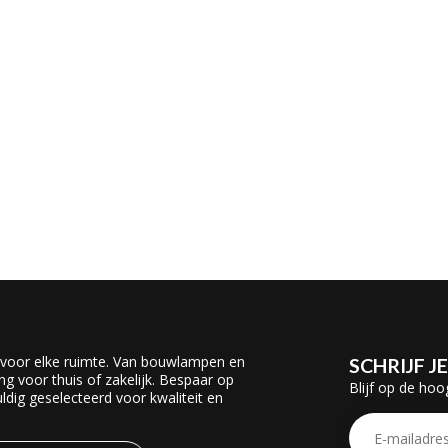
 voor elke ruimte. Van bouwlampen en
SCHRIJF J
ing voor thuis of zakelijk. Bespaar op
Blijf op de hoo
dig geselecteerd voor kwaliteit en