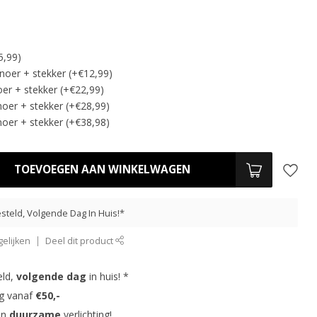
5,99)
noer + stekker (+€12,99)
er + stekker (+€22,99)
oer + stekker (+€28,99)
oer + stekker (+€38,98)
TOEVOEGEN AAN WINKELWAGEN
steld, Volgende Dag In Huis!*
elijken
Deel dit product
eld,
volgende dag
in huis! *
ng vanaf
€50,-
in
duurzame
verlichting!