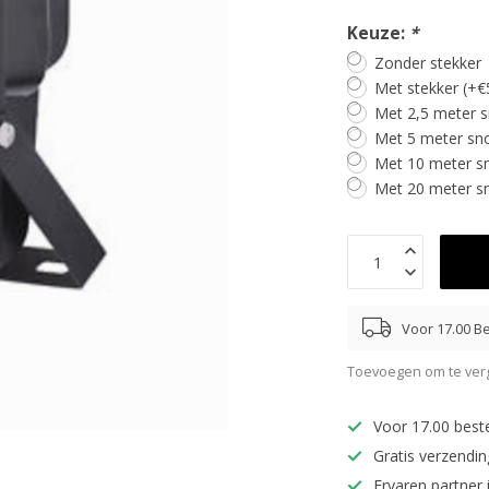
Keuze:
*
Zonder stekker
Met stekker (+€
Met 2,5 meter s
Met 5 meter sno
Met 10 meter sn
Met 20 meter sn
Voor 17.00 Be
Toevoegen om te verg
Voor 17.00 best
Gratis verzendi
Ervaren partner 