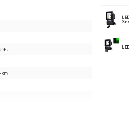
LE
Se
LE
-60Hz
.5 cm
0K)