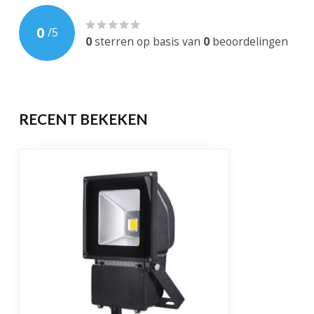
Bewegingssensor
0
/
5
Dimbaar
0
sterren op basis van
0
beoordelingen
EAN-code
744595719815
Levensduur
50.000 brandu
RECENT BEKEKEN
Garantie
2 jaar
Certificering
CE, RoHS