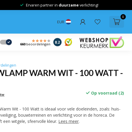
Ervaren partner in
duurzame
verlichting!
0
EUR
8.2
660
beoordelingen
rdelingen
LAMP WARM WIT - 100 WATT -
Op voorraad (2)
btw
m Wit - 100 Watt is ideaal voor vele doeleinden, zoals: huis-
beveiliging, bouwterreinen en verlichting voor in de horeca. De
 een witgele, sfeervolle kleur.
Lees meer
.