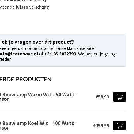
 voor de
juiste
verlichting!
Heb je vragen over dit product?
Neem gerust contact op met onze klantenservice:
info@ledtohave.nl
of
+31 85 3032799
. We helpen je graag
verder!
ERDE PRODUCTEN
D Bouwlamp Warm Wit - 50 Watt -
€58,99
nsor
D Bouwlamp Koel Wit - 100 Watt -
€159,99
nsor