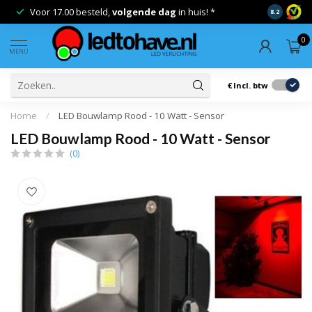
Voor 17.00 besteld,
volgende dag
in huis! *
Gratis ver
8.2
0
MENU
€
Incl. btw
Home
/
LED Bouwlamp Rood - 10 Watt - Sensor
LED Bouwlamp Rood - 10 Watt - Sensor
(0)