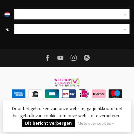
€
Door het gebruiken van onze website, ga je akkoord met
het gebruik van cookies om onze website te verbeteren.
© Copyright 2026 Ledtohave
- Powered by
Lightspeed
-
Lightspeed design
by
Dyvelopment
Dit bericht verbergen
Meer over cookies »