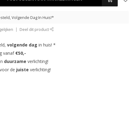
steld, Volgende Dag In Huis!*
elijken
Deel dit product
eld,
volgende dag
in huis! *
ng vanaf
€50,-
in
duurzame
verlichting!
 voor de
juiste
verlichting!