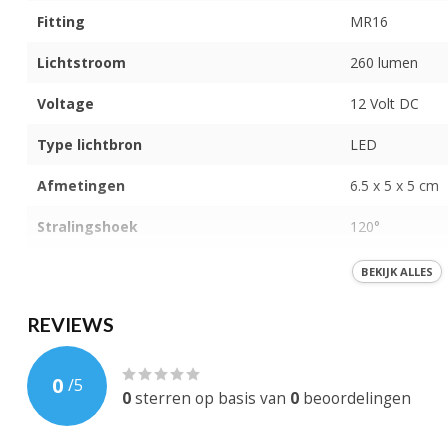
Fitting
MR16
Lichtstroom
260 lumen
Voltage
12 Volt DC
Type lichtbron
LED
Afmetingen
6.5 x 5 x 5 cm
Stralingshoek
120°
IP-Waarde
IP 40
BEKIJK ALLES
Kleur licht
Warm wit (300
REVIEWS
Behuizing
Aluminium
0
/
5
Dimbaar
0
sterren op basis van
0
beoordelingen
EAN-code
744595718616