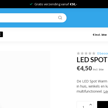
Gratis verzending vanaf
€50,-
E
€
Incl. btw
0 beoo
LED SPOT
€4,50
Incl. btw
De LED Spot Warm Wi
in huis, winkels en 
multifunctioneel.
Le