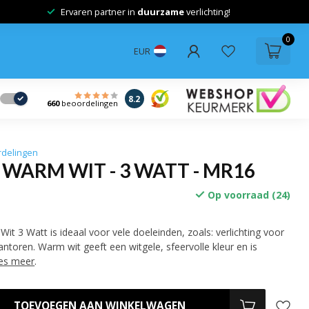
Ervaren partner in
duurzame
verlichting!
0
EUR
8.2
660
beoordelingen
rdelingen
 WARM WIT - 3 WATT - MR16
Op voorraad (24)
t 3 Watt is ideaal voor vele doeleinden, zoals: verlichting voor
kantoren. Warm wit geeft een witgele, sfeervolle kleur en is
es meer
.
TOEVOEGEN AAN WINKELWAGEN