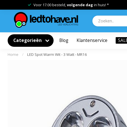
Voor 17.00 besteld,
volgende dag
in huis! *
Categorieën
Blog
Klantenservice
SAL
Home
/
LED Spot Warm Wit - 3 Watt - MR16