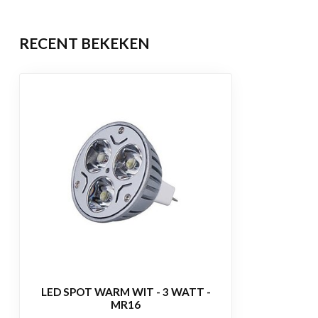
Levensduur
50.000 brandu
RECENT BEKEKEN
Garantie
2 jaar
Certificering
CE, RoHS
LED SPOT WARM WIT - 3 WATT -
MR16