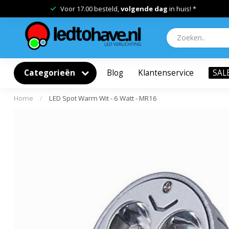
Gratis verzending vanaf
€50,-
Categorieën
Blog
Klantenservice
SAL
Home
/
LED Spot Warm Wit - 6 Watt - MR16