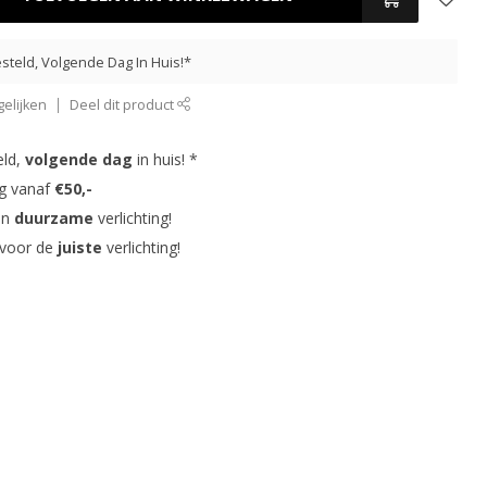
steld, Volgende Dag In Huis!*
elijken
Deel dit product
eld,
volgende dag
in huis! *
ng vanaf
€50,-
in
duurzame
verlichting!
 voor de
juiste
verlichting!