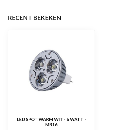
Levensduur
50.000 brandu
RECENT BEKEKEN
Garantie
2 jaar
Certificering
CE, RoHS
LED SPOT WARM WIT - 6 WATT -
MR16