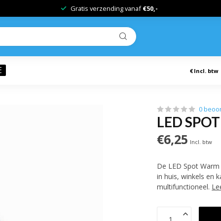
Ervaren partner in
duurzame
verlichting!
E
€
Incl. btw
0 beoo
LED SPOT
€6,25
Incl. btw
De LED Spot Warm Wi
in huis, winkels en 
multifunctioneel.
Le