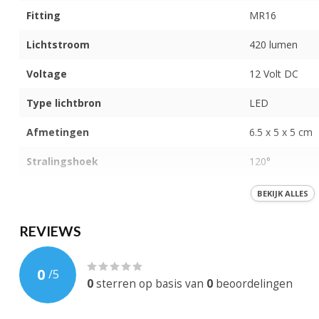
Fitting
MR16
Lichtstroom
420 lumen
Voltage
12 Volt DC
Type lichtbron
LED
Afmetingen
6.5 x 5 x 5 cm
Stralingshoek
120°
IP-Waarde
IP 40
BEKIJK ALLES
Kleur licht
Warm wit (300
REVIEWS
Behuizing
Aluminium
0
/
5
Dimbaar
0
sterren op basis van
0
beoordelingen
EAN-code
744595718619