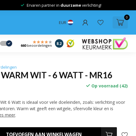
Advies op maat voor de
juiste
verlichting!
0
EUR
8.2
660
beoordelingen
rdelingen
 WARM WIT - 6 WATT - MR16
Op voorraad (42)
t 6 Watt is ideaal voor vele doeleinden, zoals: verlichting voor
kantoren. Warm wit geeft een witgele, sfeervolle kleur en is
es meer
.
TOEVOEGEN AAN WINKELWAGEN