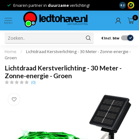
Ervaren partner in
duurzame
verlichting!
Advies op 
8.2
0
MENU
€
Incl. btw
Home
/
Lichtdraad Kerstverlichting - 30 Meter - Zonne-energie -
Groen
Lichtdraad Kerstverlichting - 30 Meter -
Zonne-energie - Groen
(0)