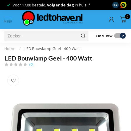
Voor 17.00 besteld,
volgende dag
in huis! *
Gratis ver
8.2
0
MENU
€
Incl. btw
Home
/
LED Bouwlamp Geel - 400 Watt
LED Bouwlamp Geel - 400 Watt
(0)